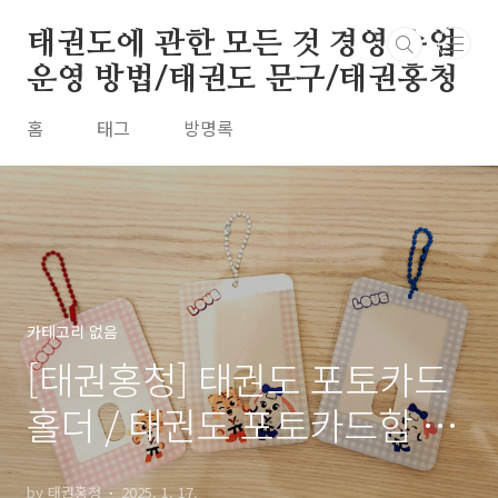
본문 바로가기
태권도에 관한 모든 것 경영 수업
운영 방법/태권도 문구/태권홍청
홈
태그
방명록
카테고리 없음
[태권홍청] 태권도 포토카드
홀더 / 태권도 포토카드함 /
태권도 선물/
by 태권홍청
2025. 1. 17.