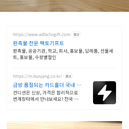
https://www.adfactogift.com
광고
판촉물 전문 팩토기프트
판촉물, 공공기관, 학교, 회사, 홍보물, 답례품, 선물세
트, 홍보물, 수량별할인
https://m.bunjang.co.kr/
광고
금방 품절되는 카드홀더 국내 최
대 브랜드 중고거래
컨디션은 신상, 가격은 합리적으로
번개장터에서 만나보세요! 전국 각
지에서 올라오는 전국구 최다 상품
매일 10만 개 이상의 신규 상품 업로
드