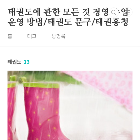
본문 바로가기
태권도에 관한 모든 것 경영 수업
운영 방법/태권도 문구/태권홍청
홈
태그
방명록
태권도
13