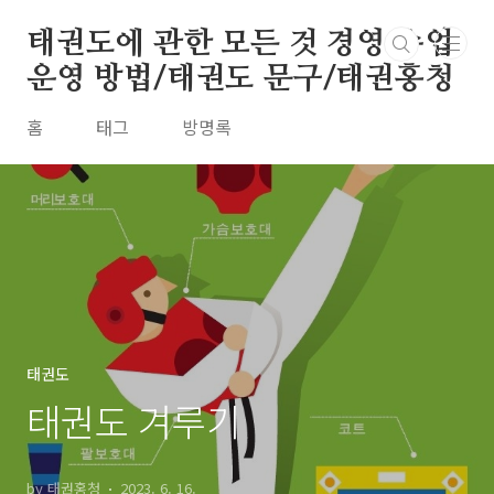
본문 바로가기
태권도에 관한 모든 것 경영 수업
운영 방법/태권도 문구/태권홍청
홈
태그
방명록
태권도
태권도 겨루기
by 태권홍청
2023. 6. 16.